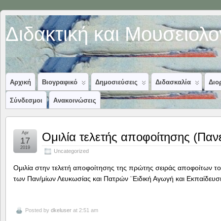
Διδακτική και Μουσειολ
Αρχική
Βιογραφικό
Δημοσιεύσεις
Διδασκαλία
Διο
Σύνδεσμοι
Ανακοινώσεις
Apr
Ομιλία τελετής αποφοίτησης (Παν
17
2019
Uncategorized
Ομιλία στην τελετή αποφοίτησης της πρώτης σειράς αποφοίτων 
των Παν/μίων Λευκωσίας και Πατρών ¨Ειδική Αγωγή και Εκπαίδευση”
Posted by
dkeluser
at 2:51 am