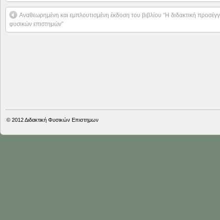
Αναθεωρημένη και εμπλουτισμένη έκδοση του βιβλίου “Η διδακτική προσέγγ
φυσικών επιστημών”
© 2012
Διδακτική Φυσικών Επιστημων