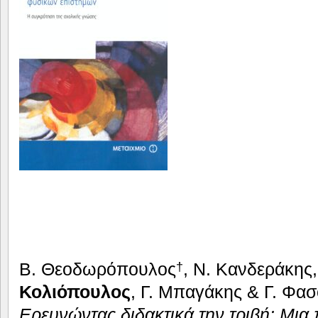
Β. Θεοδωρόπουλος
, Ν. Κανδεράκης,
†
Κολιόπου­λος
, Γ. Μπαγάκης & Γ. Φα
Ερευνώντας διδακτικά την τριβή: Μια