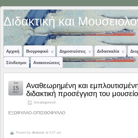
Διδακτική και Μουσειολ
Αρχική
Βιογραφικό
Δημοσιεύσεις
Διδασκαλία
Διο
Σύνδεσμοι
Ανακοινώσεις
Jun
Αναθεωρημένη και εμπλουτισμένη 
15
διδακτική προσέγγιση του μουσεί
2017
Uncategorized
ΕΞΩΦΥΛΛΟ-ΟΠΙΣΘΟΦΥΛΛΟ
Posted by
dkeluser
at 9:57 am