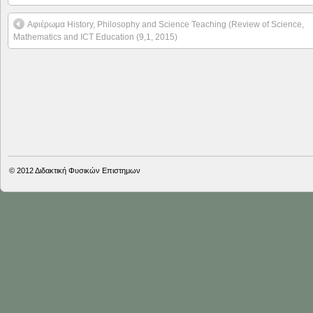
Αφιέρωμα History, Philosophy and Science Teaching (Review of Science,
Mathematics and ICT Education (9,1, 2015)
© 2012
Διδακτική Φυσικών Επιστημων