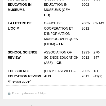
EDUCATION IN
EDUCATION IN
2002
MUSEUMS
MUSEUMS (GEM –
GB
)
LA
LETTRE
DE
OFFICE DE
2003-
89-143
L
’
OCIM
COOPERATION ET
2012
D’INFORMATION
MUSEOGRAPHIQUES
(OCIM) –
FR
SCHOOL SCIENCE
ASSOCIATION OF
1993-
270-
REVIEW
SCIENCE EDUCATION
2012
347
(ASE) –
GB
ΤΗΕ
SCIENCE
(ED) P. EASTWELL –
2002-
1(1)
EDUCATION REVIEW
AUS
2012
-11(2)
Ψηφιακή μορφή
Posted by
dkeluser
at 1:24 pm