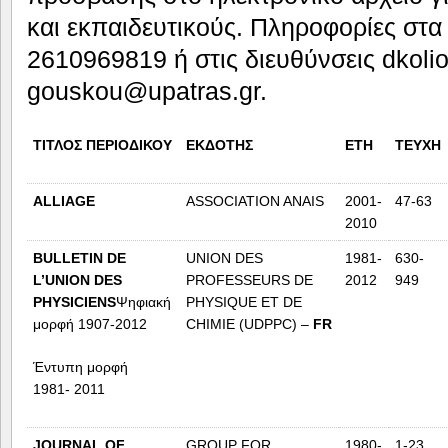
και εκπαιδευτικούς. Πληροφορίες στα
2610969819 ή στις διευθύνσεις dkoli
gouskou@upatras.gr.
ΤΙΤΛΟΣ
ΠΕΡΙΟΔΙΚΟΥ
ΕΚΔΟΤΗΣ
ΕΤΗ
ΤΕΥΧΗ
ALLIAGE
ASSOCIATION ANAIS
2001-
47-63
2010
BULLETIN
DE
UNION DES
1981-
630-
L
’
UNION
DES
PROFESSEURS DE
2012
949
PHYSICIENS
Ψηφιακή
PHYSIQUE ET DE
μορφή 1907-2012
CHIMIE (UDPPC) –
FR
Έντυπη μορφή
1981- 2011
JOURNAL OF
GROUP FOR
1980-
1-23