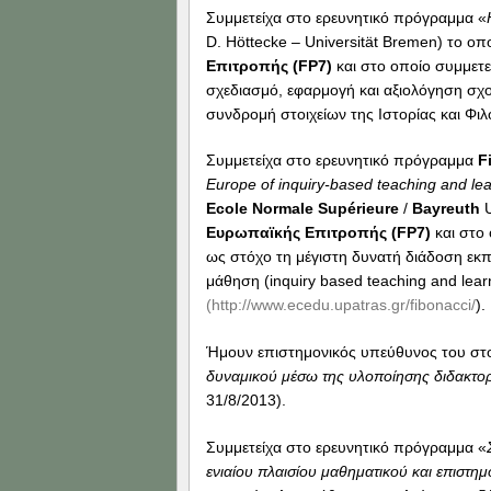
Συμμετείχα στο ερευνητικό πρόγραμμα «
D. Höttecke – Universität Bremen) το οπο
Επιτροπής (
FP
7)
και στο οποίο συμμετε
σχεδιασμό, εφαρμογή και αξιολόγηση σχ
συνδρομή στοιχείων της Ιστορίας και Φ
Συμμετείχα στο ερευνητικό πρόγραμμα
F
Europe of inquiry-based teaching and le
Ecole
Normale
Sup
é
rieure
/
Bayreuth
U
Ευρωπαϊκής Επιτροπής (
FP
7)
και στο 
ως στόχο τη μέγιστη δυνατή διάδοση εκπα
μάθηση (inquiry based teaching and lea
(http://www.ecedu.upatras.gr/fibonacci/
).
Ήμουν επιστημονικός υπεύθυνος του στ
δυναμικού μέσω της υλοποίησης διδακτορι
31/8/2013).
Συμμετείχα στο ερευνητικό πρόγραμμα «
ενιαίου πλαισίου μαθηματικού και επιστη