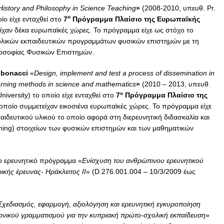
History
and
Philosophy
in
Science
Teaching
»
(2008-2010, υπευθ. Pr.
ο
ίο είχε ενταχθεί στο
7
Πρόγραμμα Πλαίσιο της Ευρωπαϊκής
ίχαν δέκα ευρωπαϊκές χώρες. Το πρόγραμμα είχε ως στόχο το
ολικών εκπαιδευτικών προγραμμάτων φυσικών επιστημών με τη
ιλοσοφίας Φυσικών Επιστημών.
ibonacci
«
Design, implement and test a process of dissemination in
arning methods in science and mathematics
»
(2010 – 2013, υπευθ.
ο
niversity) το οποίο είχε ενταχθεί στο
7
Πρόγραμμα Πλαίσιο της
οποίο συμμετείχαν εικοσιένα ευρωπαϊκές χώρες. Το πρόγραμμα είχε
ιδευτικού υλικού το οποίο αφορά στη διερευνητική διδασκαλία και
rning) στοιχείων των φυσικών επιστημών και των μαθηματικών
ο ερευνητικό πρόγραμμα «
Ενίσχυση του ανθρώπινου ερευνητικού
κής έρευνας- Ηράκλειτος ΙΙ
» (D.276.001.004 – 10/3/2009 έως
Σχεδιασμός, εφαρμογή, αξιολόγηση και ερευνητική εγκυροποίηση
μονικού γραμματισμού για την κυπριακή πρώτο-σχολική εκπαίδευση
»