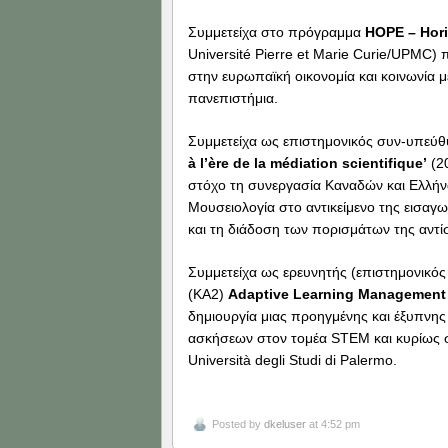
Συμμετείχα στο πρόγραμμα
HOPE – Hori
Université Pierre et Marie Curie/UPMC)
στην ευρωπαϊκή οικονομία και κοινωνία 
πανεπιστήμια.
Συμμετείχα ως επιστημονικός συν-υπεύ
à l’ère de la médiation scientifique’
(20
στόχο τη συνεργασία Καναδών και Ελλήν
Μουσειολογία στο αντικείμενο της εισαγ
και τη διάδοση των πορισμάτων της αντί
Συμμετείχα ως ερευνητής (επιστημονικό
(KA2)
Adaptive Learning Management 
δημιουργία μιας προηγμένης και έξυπνης 
ασκήσεων στον τομέα STEM και κυρίως σ
Università degli Studi di Palermo.
Posted by
dkeluser
at 4:52 pm