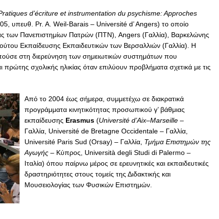
Pratiques d’écriture et instrumentation du psychisme: Approches
5, υπευθ. Pr. A. Weil-Barais – Université d’ Angers) το οποίο
ας των Πανεπιστημίων Πατρών (ΠΤΝ), Angers (Γαλλία), Βαρκελώνης
ιτούτου Εκπαίδευσης Εκπαιδευτικών των Βερσαλλιών (Γαλλία). Η
ούσε στη διερεύνηση των σημειωτικών συστημάτων που
ι πρώτης σχολικής ηλικίας όταν επιλύουν προβλήματα σχετικά με τις
Από το 2004 έως σήμερα, συμμετέχω σε διακρατικά
προγράμματα κινητικότητας προσωπικού γ’ βάθμιας
εκπαίδευσης
Erasmus
(
Université
d
’
Aix
–
Marseille
–
Γαλλία, Université de Bretagne Occidentale – Γαλλία,
Université Paris Sud (Orsay) – Γαλλία,
Τμήμα Επιστημών της
Αγωγής
– Κύπρος, Università degli Studi di Palermo –
Ιταλία) όπου παίρνω μέρος σε ερευνητικές και εκπαιδευτικές
δραστηριότητες στους τομείς της Διδακτικής και
Μουσειολογίας των Φυσικών Επιστημών.